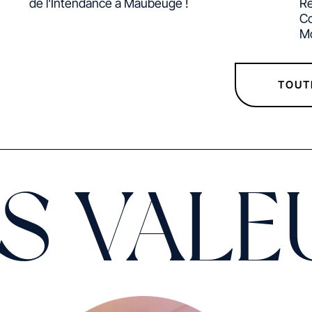
de l'Intendance à Maubeuge !
Re
C
Mo
TOUT
S VALE