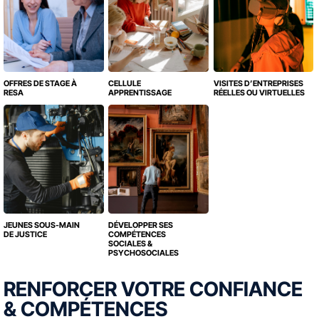
OFFRES DE STAGE À
CELLULE
VISITES D’ENTREPRISES
RESA
APPRENTISSAGE
RÉELLES OU VIRTUELLES
JEUNES SOUS-MAIN
DÉVELOPPER SES
DE JUSTICE
COMPÉTENCES
SOCIALES &
PSYCHOSOCIALES
RENFORCER VOTRE CONFIANCE
& COMPÉTENCES