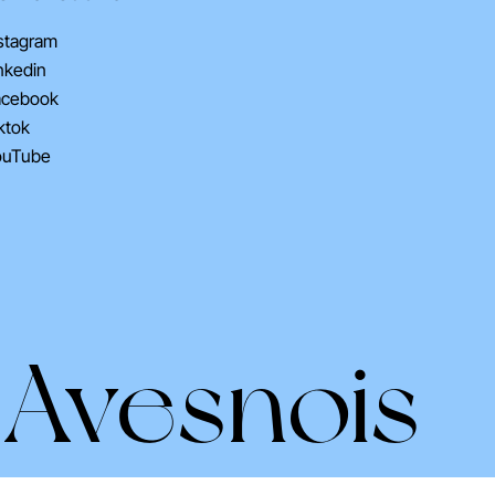
stagram
nkedin
acebook
ktok
ouTube
 Avesnois