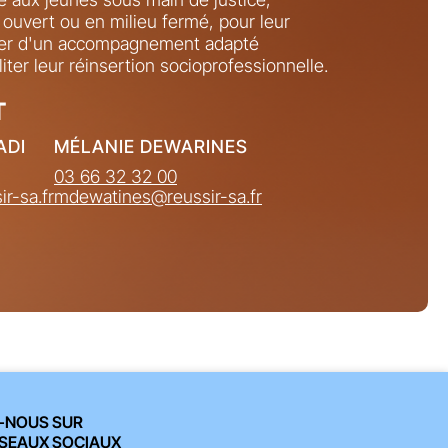
u ouvert ou en milieu fermé, pour leur
ier d'un accompagnement adapté
liter leur réinsertion socioprofessionnelle.
T
ADI
MÉLANIE DEWARINES
03 66 32 32 00
r-sa.fr
mdewatines@reussir-sa.fr
-NOUS SUR
SEAUX SOCIAUX