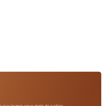
se aux jeunes sous main de justice,